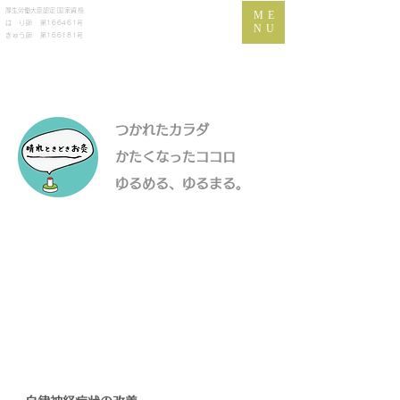
​厚生労働大臣認定
国家資格
ME
は り師 第166461号
NU
きゅう師 第166181号
つかれたカラダ
かたくなったココロ
​ゆるめる、ゆるまる。