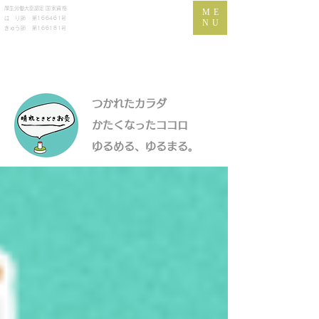
​厚生労働大臣認定
国家資格
ME
は り師 第166461号
NU
きゅう師 第166181号
つかれたカラダ
かたくなったココロ
​ゆるめる、ゆるまる。