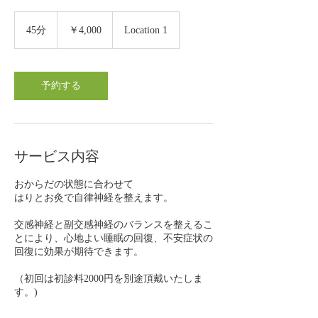
4,000
円
45分
4
￥4,000
Location 1
5
分
予約する
サービス内容
おからだの状態に合わせて
はりとお灸で自律神経を整えます。
​交感神経と副交感神経のバランスを整えるこ
とにより、心地よい睡眠の回復、不安症状の
回復に効果が期待できます。
（初回は初診料2000円を別途頂戴いたしま
す。)