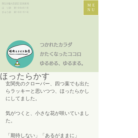
​厚生労働大臣認定
国家資格
ME
は り師 第166461号
NU
きゅう師 第166181号
つかれたカラダ
かたくなったココロ
​ゆるめる、ゆるまる。
ほったらかす
玄関先のクローバー、四つ葉でも出た
らラッキーと思いつつ、ほったらかし
にしてました。
気がつくと、小さな花が咲いていまし
た。
「期待しない」「あるがままに」