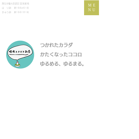
​厚生労働大臣認定
国家資格
ME
は り師 第166461号
NU
きゅう師 第166181号
つかれたカラダ
かたくなったココロ
​ゆるめる、ゆるまる。