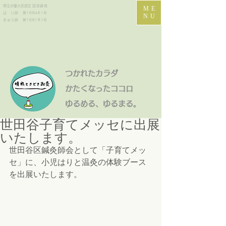
​厚生労働大臣認定
国家資格
ME
は り師 第166461号
NU
きゅう師 第166181号
つかれたカラダ
かたくなったココロ
​ゆるめる、ゆるまる。
世田谷子育てメッセに出展
いたします。
世田谷区鍼灸師会として「子育てメッ
セ」に、小児はりと温灸の体験ブース
を出展いたします。 