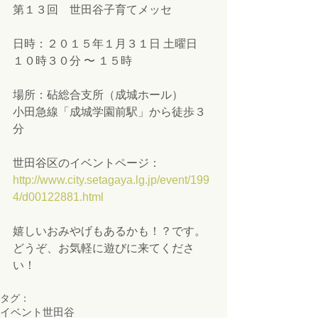
第１３回　世田谷子育てメッセ 
日時：２０１５年１月３１日 土曜日  
１０時３０分 〜 １５時 
場所：砧総合支所（成城ホール） 
小田急線「成城学園前駅」から徒歩３
分 
世田谷区のイベントページ： 
http://www.city.setagaya.lg.jp/event/199
4/d00122881.html
嬉しいおみやげもあるかも！？です。 
どうぞ、お気軽に遊びに来てくださ
い！ 
タグ：
イベント
世田谷